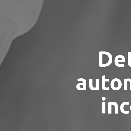
De
auto
in