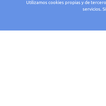
Utilizamos cookies propias y de tercer
servicios. 
Las instalaciones automáticas de de
incendio, el bu