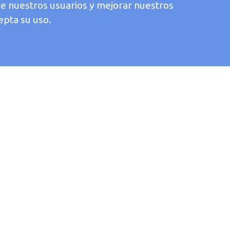
de nuestros usuarios y mejorar nuestros
epta su uso.
ara prevenir y alertar de un posible
a su fiabilidad.