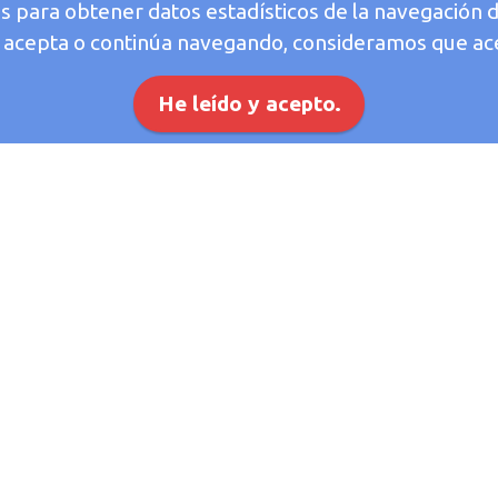
os para obtener datos estadísticos de la navegación 
Si acepta o continúa navegando, consideramos que ac
He leído y acepto.
Detección de incendios
tección de incendios son un sistema de gran ayuda p
en uso y correcto mantenimiento es imprescindible par