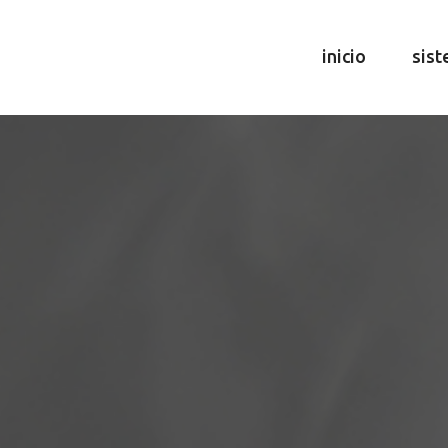
inicio
sist