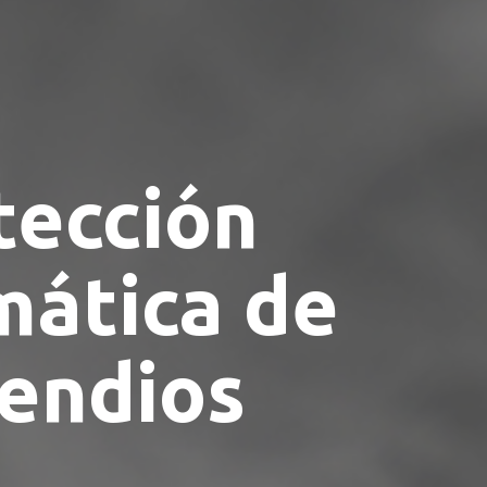
tección
mática de
cendios