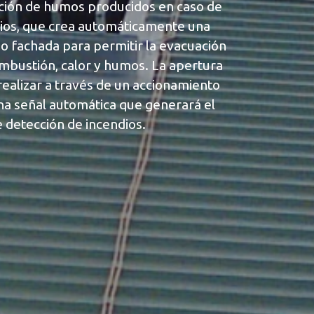
ción de humos producidos en caso de
icios, que crea automáticamente una
 o fachada para permitir la evacuación
mbustión, calor y humos. La apertura
realizar a través de un accionamiento
a señal automática que generará el
 detección de incendios.