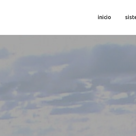
inicio
sist